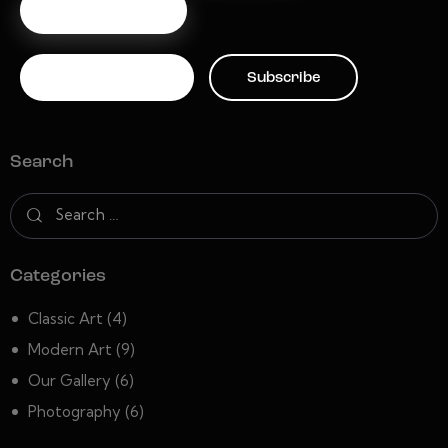
About Us
Subscribe
Subscribe
Search
Categories
Classic Art
(4)
Modern Art
(9)
Our Gallery
(6)
Photography
(6)