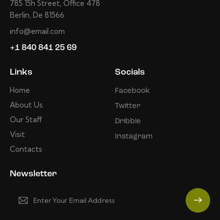
785 15h Street, Office 478
Berlin, De 81566
info@email.com
+1 840 841 25 69
Links
Socials
Home
Facebook
About Us
Twitter
Our Staff
Dribble
Visit
Instagram
Contacts
Newsletter
Subscrib