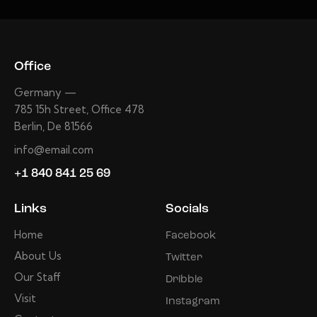
Office
Germany —
785 15h Street, Office 478
Berlin, De 81566
info@email.com
+1 840 841 25 69
Links
Socials
Home
Facebook
About Us
Twitter
Our Staff
Dribble
Visit
Instagram